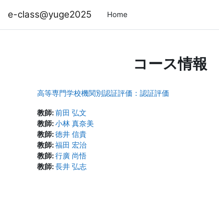
メインコンテンツへスキップする
e-class@yuge2025
Home
コース情報
高等専門学校機関別認証評価：認証評価
教師:
前田 弘文
教師:
小林 真奈美
教師:
徳井 信貴
教師:
福田 宏治
教師:
行廣 尚悟
教師:
長井 弘志